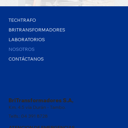
TECHTRAFO
BRITRANSFORMADORES
LABORATORIOS
NOSOTROS
CONTÁCTANOS
BriTransformadores S.A,
Km. 4.5 vía Durán - Tambo.
Telfs.: 04 391 8728
ATENCION DE EMERGENCIAS